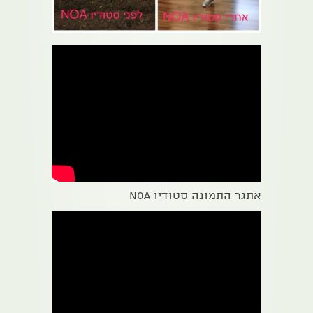
אתגר התמונה סטודיו NOA