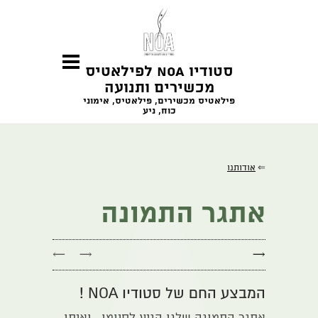
סטודיו NOA לפילאטיס
מכשירים ותנועה
פילאטיס מכשירים, פילאטיס, אימוני
כוח, ניע
⇐
אודותנו
אתגר התמונה
←
→
→
המבצע החם של סטודיו NOA !
אתגר התמונה שלנו הגיע לסיומו , ואיתו