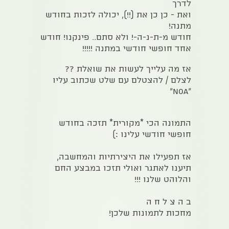
לדרך
ואת - כן כן את (!!), יכולה לזכות בחודש
מתנה!
חודש מ-ת-נ-ה-! ולא סתם.. פינקנו! חודש
אחד חופשי חודשי במתנה !!!!!
אז מה עלייך לעשות את שואלת ??
לצלם / להצטלם עם שלט שכתוב עליו
"NOA"
התמונה הכי *מקורית* תזכה בחודש
חופשי חודשי עלינו :)
אז תפעילו את היצירתיות והמחשבה,
תיענו לאתגר ואולי תזכו במבצע החם
והלוהט שלנו !!!
ב ה צ ל ח ה
מחכות לתמונות שלכן!